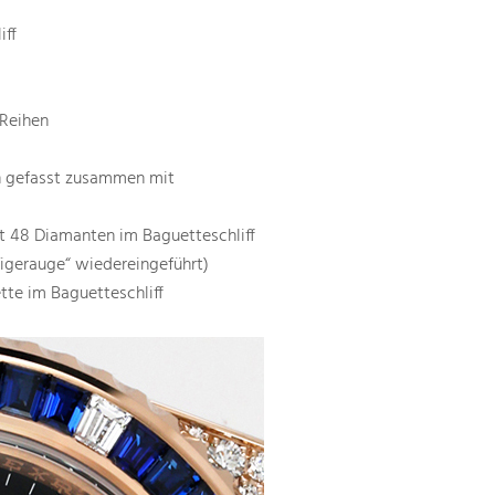
iff
 Reihen
ln gefasst zusammen mit
it 48 Diamanten im Baguetteschliff
igerauge“ wiedereingeführt)
te im Baguetteschliff