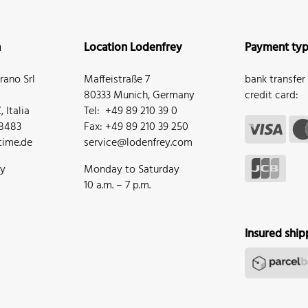
n
Location Lodenfrey
Payment ty
ano Srl
Maffeistraße 7
bank transfer
80333 Munich, Germany
credit card:
 Italia
Tel: +49 89 210 39 0
68483
Fax: +49 89 210 39 250
ime.de
service@lodenfrey.com
ay
Monday to Saturday
10 a.m. – 7 p.m.
Insured ship