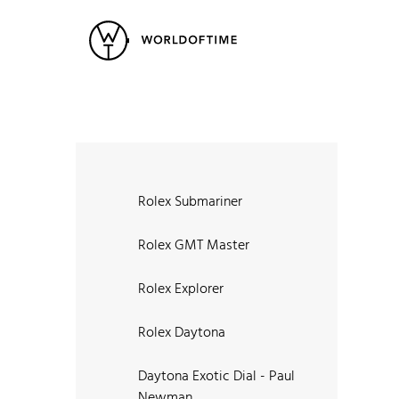
New Arrivals
All Watches
Vintage
Popular Searches
Rolex
Patek
Cartier
Heuer
Breitling
Datej
Rolex Submariner
Rolex GMT Master
Rolex Explorer
Rolex Daytona
Daytona Exotic Dial - Paul
Newman