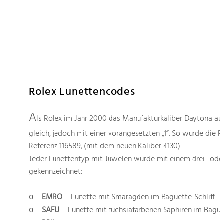
 Watches
Accessories
Sell and Buy
Locations
About Us
Brand, Model, Refe
Omega
Tudor
Daytona
Iwc
Rolex Lunettencodes
ust
Explorer
Sinn
128238
A
ls Rolex im Jahr 2000 das Manufakturkaliber Daytona a
gleich, jedoch mit einer vorangesetzten „1“. So wurde di
Referenz 116589, (mit dem neuen Kaliber 4130)
Jeder Lünettentyp mit Juwelen wurde mit einem drei- ode
gekennzeichnet:
EMRO
– Lünette mit Smaragden im Baguette-Schliff
o
SAFU
– Lünette mit fuchsiafarbenen Saphiren im Bague
o