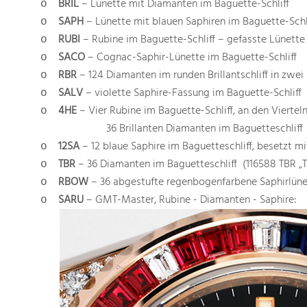
BRIL
– Lünette mit Diamanten im Baguette-Schliff
o
SAPH
– Lünette mit blauen Saphiren im Baguette-Schl
o
RUBI
– Rubine im Baguette-Schliff – gefasste Lünette
o
SACO
– Cognac-Saphir-Lünette im Baguette-Schliff
o
RBR
– 124 Diamanten im runden Brillantschliff in zwei
o
SALV
– violette Saphire-Fassung im Baguette-Schliff
o
4HE
– Vier Rubine im Baguette-Schliff, an den Vierte
o
36 ​​Brillanten Diamanten im Baguetteschliff
12SA
– 12 blaue Saphire im Baguetteschliff, besetzt m
o
TBR
– 36 Diamanten im Baguetteschliff (116588 TBR „T
o
RBOW
– 36 abgestufte regenbogenfarbene Saphirlünet
o
SARU
–
GMT-Master, Rubine - Diamanten - Saphire:
o