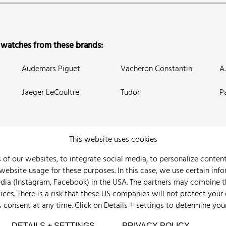
 watches from these brands:
Audemars Piguet
Vacheron Constantin
A
Jaeger LeCoultre
Tudor
P
This website uses cookies
 of our websites, to integrate social media, to personalize conte
bsite usage for these purposes. In this case, we use certain info
 Us
Watch Archive
Wall of Fame
Legal Info
Privacy
Imprint
edia (Instagram, Facebook) in the USA. The partners may combine 
ices. There is a risk that these US companies will not protect your
s consent at any time. Click on
Details + settings
to determine you
DETAILS + SETTINGS
PRIVACY POLICY